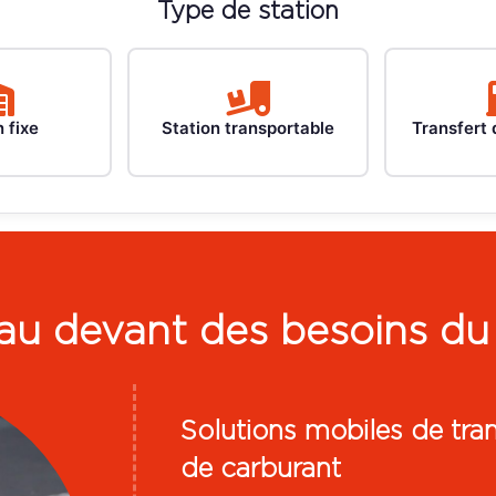
Type de station
 fixe
Station transportable
Transfert 
 au devant des besoins du 
Solutions mobiles de tra
de carburant