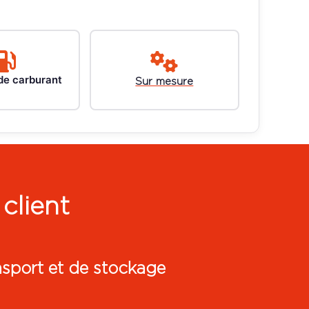
de carburant
Sur mesure
client
nsport et de stockage