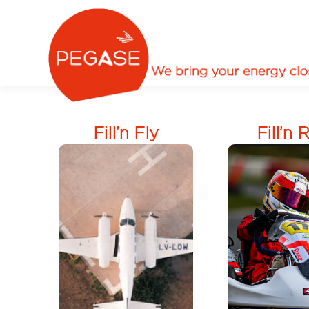
Fill’n Fly
Fill’n 
Fill’n Rid
Fill’n Fly, la gamme
les
gamme
de
aéronautique
sports méc
Pegase Energies
de Peg
(aviation de loisir,
Energie
aviation légère et
motonautis
ultra légère),
ski, circu
développée pour
karting, r
les carburants