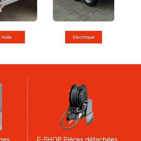
événementiel,
etc…
chantiers isolés,
etc…
Huile
Electrique
nes
E-SHOP Pièces détachées