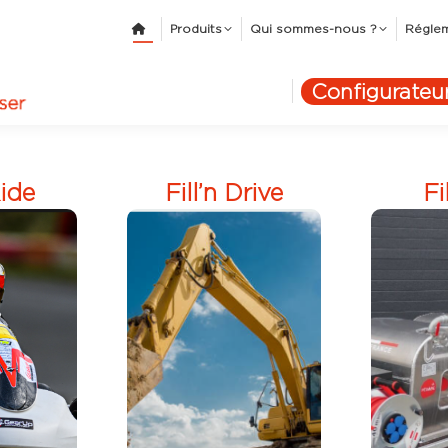
Produits
Qui sommes-nous ?
Régle
Configurateu
Ride
Fill’n Drive
Fi
e, la
Fill’n Drive, la
Fill’n 
 pour
tous
gamme pour
de
aniques
les professionnels
Energ
ase
de Pegase
:
stocka
s :
Energies: activités
activit
me, jet
agricoles, travaux
trava
it de
publics, paysagisme
pays
allye
et travaux
travau