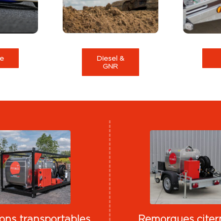
circuit
forestiers.
…
e
Diesel &
GNR
ions transportables
Remorques citer