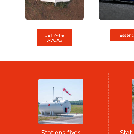
automobile, 
aviations.
moto
JET A-1 &
Essenc
AVGAS
Stations fixes
Stat