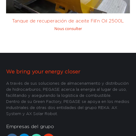
Tanque de recuperación de aceite Fill’n Oil 2500L
Nous consulter
We bring your energy closer
A través de sus soluciones de almacenamiento y distribución
de hidrocarburos, PEGASE acerca la energía al lugar de uso,
facilitando y asegurando la logística de combustible.
Dentro de su Green Factory, PEGASE se apoya en los medios
industriales de otras dos entidades del grupo REKA: AX
System y AX Solar Robot.
Empresas del grupo