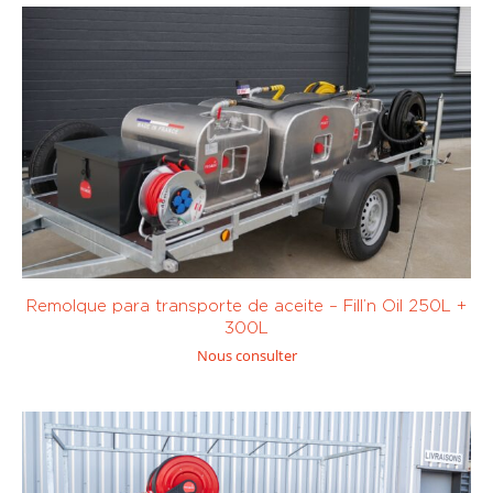
Diésel /
Eléctrico
(0)
Combustible /
Sur mesure
GNR
(0)
De 0 a 450
De 1001 a 10
litros
(3)
000 litros
(2)
Gasolina
Queroseno /
(SP95, SP98)
JetA1
(0)
(0)
Remolque para transporte de aceite – Fill’n Oil 250L +
De 451 a 1000
más de 10.000
300L
litros
(0)
litros
(0)
Nous consulter
Bomba de
Bomba de
calor
calor
centrífuga
(0)
volumétrica
(0)