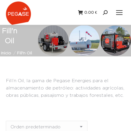
0.00
€
Buscar:
Fill'n
Oil
Estás aquí:
Inicio
Fill'n Oil
Fill’n Oil, la gama de Pegase Energies para el
almacenamiento de petróleo: actividades agrícolas,
obras públicas, paisajismo y trabajos forestales, etc.