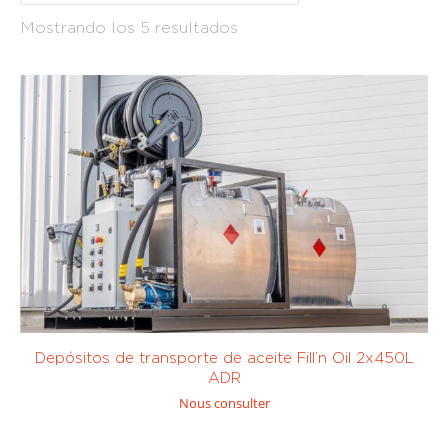
Estación
Estación
Mostrando los 5 resultados
fija
(0)
portátil
(2)
Tráiler
(3)
Transferencia
de
combustible
(0)
Aceite
(5)
Avgaz (100LL
y UL91)
(0)
Depósitos de transporte de aceite Fill’n Oil 2x450L
ADR
Nous consulter