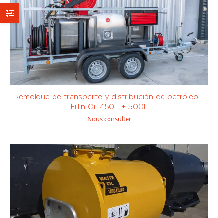
Sur mesure
Bomba
Bomba
eléctrica
eléctrica
Sur mesure
centrífuga
(0)
volumétrica
(0)
> 400
< 100 l/min
(0)
l/min
(0)
Remolque de transporte y distribución de petróleo –
Fill’n Oil 450L + 500L
Nous consulter
< 200
< 400
l/min
(0)
l/min
(0)
Sur mesure