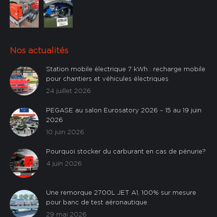
> 400 L/
< 100 L/
min
(0)
min
(0)
Nos actualités
Station mobile électrique 7 kWh : recharge mobile
Pompe
Pompe
pour chantiers et véhicules électriques
électrique
électrique
24 juillet 2026
centrifuge
(0)
volumétrique
(0)
< 200 L/
< 400 L/
PEGASE au salon Eurosatory 2026 – 15 au 19 juin
min
(0)
min
(0)
2026
10 juin 2026
Pourquoi stocker du carburant en cas de pénurie?
4 juin 2026
Une remorque 2700L JET A1, 100% sur mesure
pour banc de test aéronautique
Sur mesure
29 mai 2026