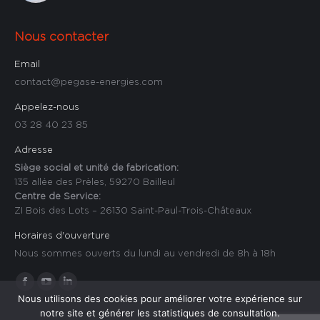
Nous contacter
Sur mesure
Email
contact@pegase-energies.com
Appelez-nous
03 28 40 23 85
Adresse
Siège social et unité de fabrication:
135 allée des Prèles, 59270 Bailleul
Centre de Service:
ZI Bois des Lots – 26130 Saint-Paul-Trois-Châteaux
Horaires d'ouverture
Nous sommes ouverts du lundi au vendredi de 8h à 18h
Trouvez nous sur :
La
La
La
Nous utilisons des cookies pour améliorer votre expérience sur
page
page
page
notre site et générer les statistiques de consultation.