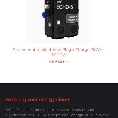
Station
Transfert de
transportable
(1)
carburant
(0)
Avgaz (100LL
Diesel / Fuel /
et UL91)
(0)
GNR
(0)
Station mobile électrique Plug’n Charge 7kWh –
5000W
9 895.00
€
HT
Electrique
(1)
Essence
(SP95, SP98)
Sur mesure
(0)
0 à 450
451 à 1000
We bring your energy closer
litres
(0)
litres
(0)
Grâce à ses solutions de stockage et de distribution
d’hydrocarbures, PEGASE approche l’énergie au plus près du