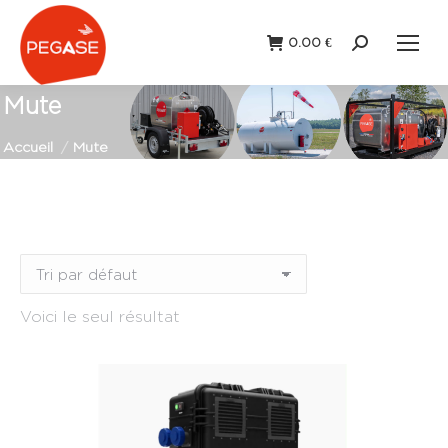
0.00
€
Recherche
:
Mute
Vous êtes ici :
Accueil
Mute
Remorque
(0)
Station fixe
(0)
Voici le seul résultat