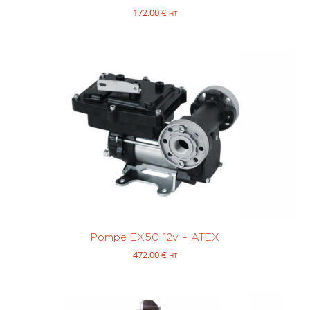
172.00
€
HT
Pompe EX50 12v – ATEX
472.00
€
HT