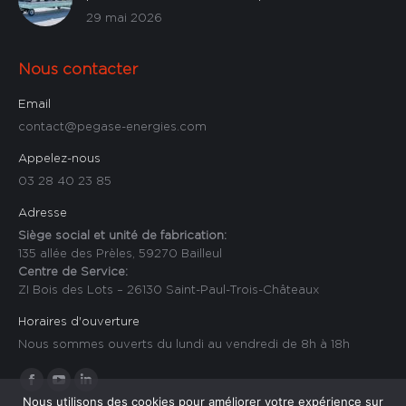
29 mai 2026
Nous contacter
Email
contact@pegase-energies.com
Appelez-nous
03 28 40 23 85
Adresse
Siège social et unité de fabrication:
135 allée des Prèles, 59270 Bailleul
Centre de Service:
ZI Bois des Lots – 26130 Saint-Paul-Trois-Châteaux
Horaires d'ouverture
Nous sommes ouverts du lundi au vendredi de 8h à 18h
Trouvez nous sur :
La
La
La
Nous utilisons des cookies pour améliorer votre expérience sur