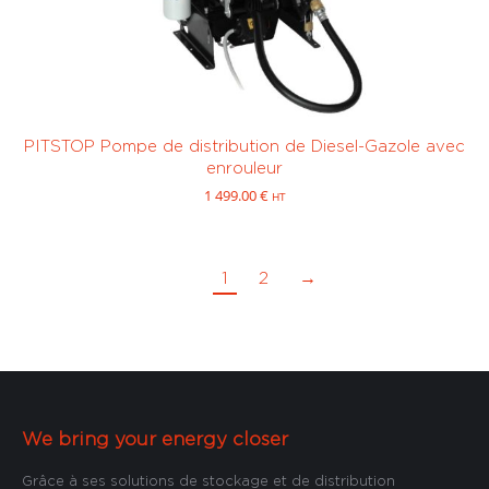
PITSTOP Pompe de distribution de Diesel-Gazole avec
enrouleur
1 499.00
€
HT
1
2
→
We bring your energy closer
Grâce à ses solutions de stockage et de distribution