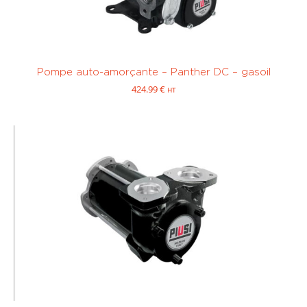
Pompe auto-amorçante – Panther DC – gasoil
424.99
€
HT