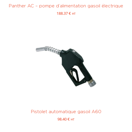
> 400 L/
< 100 L/
Panther AC – pompe d’alimentation gasoil électrique
min
(0)
min
(0)
188.37
€
HT
Pompe
Pompe
électrique
électrique
centrifuge
(0)
volumétrique
(0)
< 200 L/
< 400 L/
min
(0)
min
(0)
Pistolet automatique gasoil A60
98.40
€
HT
Sur mesure