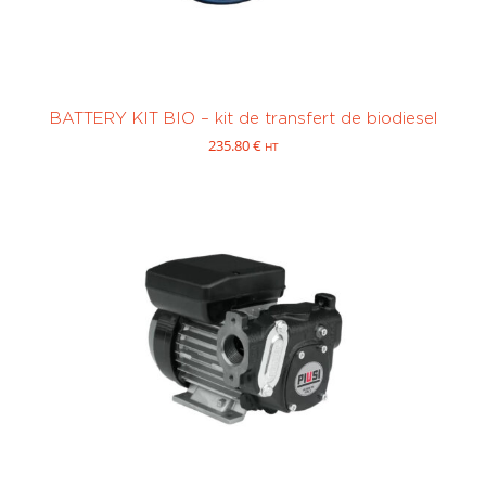
Huile
(0)
Kérosène /
JetA1
(0)
BATTERY KIT BIO – kit de transfert de biodiesel
1001 à 10 000
plus de 10 000
235.80
€
HT
litres
(0)
litres
(0)
P1 :
P7 : 12V
manuelle
(0)
50l/min
(0)
Sur mesure
Pompe
Pompe
thermique
thermique
Sur mesure
centrifuge
(0)
volumétrique
(0)