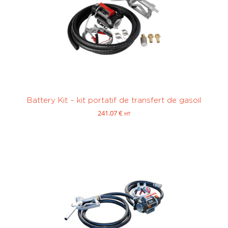
Station
Transfert de
transportable
(0)
carburant
(0)
Avgaz (100LL
Diesel / Fuel /
et UL91)
(0)
GNR
(0)
Battery Kit – kit portatif de transfert de gasoil
241.07
€
HT
Electrique
(0)
Essence
(SP95, SP98)
Sur mesure
(0)
0 à 450
451 à 1000
litres
(0)
litres
(0)