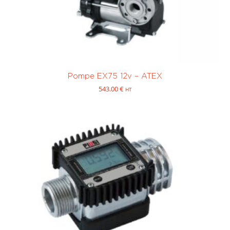
Pompe EX75 12v – ATEX
543.00
€
HT