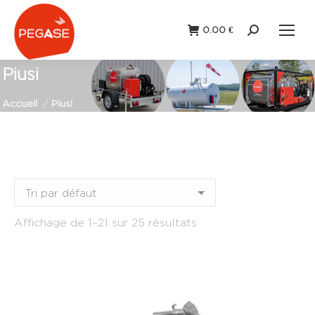
0.00
€
Recherche
:
Piusi
Vous êtes ici :
Accueil
Piusi
Remorque
(0)
Station fixe
(0)
Affichage de 1–21 sur 25 résultats