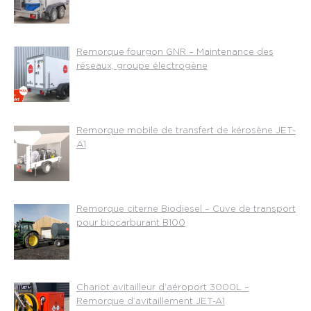
Remorque fourgon GNR – Maintenance des
réseaux, groupe électrogène
Remorque mobile de transfert de kérosène JET-
A1
Remorque citerne Biodiesel – Cuve de transport
pour biocarburant B100
Chariot avitailleur d’aéroport 3000L –
Remorque d’avitaillement JET-A1