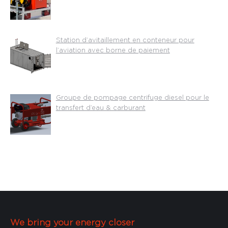
Station d’avitaillement en conteneur pour
l’aviation avec borne de paiement
Groupe de pompage centrifuge diesel pour le
transfert d’eau & carburant
We bring your energy closer