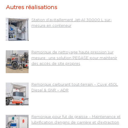
Autres réalisations
Station d’avitaillement Jet-A1 30000 L sur-
mesure en conteneur
Remorque de nettoyage haute pression sur
mesure : une solution PEGASE pour maintenir
des accès de site propres
Remorque carburant tout-terrain – Cuve 450L
Diesel & GNR – ADR
Remorque pour fut de graisse – Maintenance et
lubrification d’engins de carrière et d’extraction