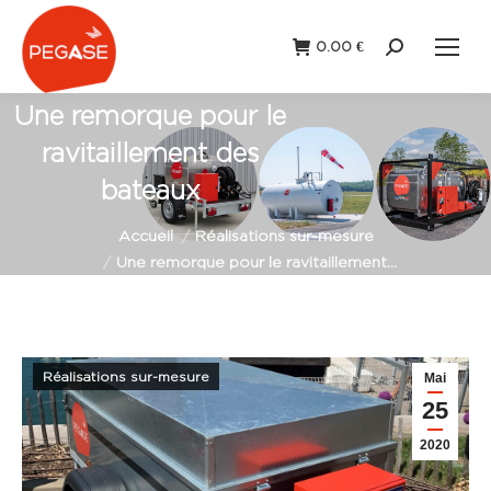
0.00
€
Recherche
:
Une remorque pour le
ravitaillement des
bateaux
Vous êtes ici :
Accueil
Réalisations sur-mesure
Une remorque pour le ravitaillement…
Réalisations sur-mesure
Mai
25
2020