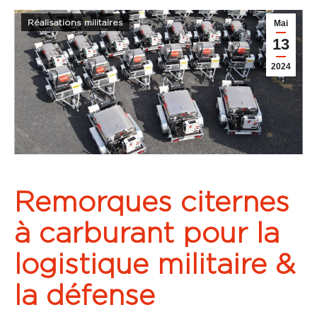
Réalisations militaires
Mai
13
2024
Remorques citernes
à carburant pour la
logistique militaire &
la défense