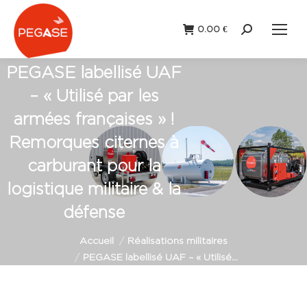
0.00
€
Recherche
:
PEGASE labellisé UAF
– « Utilisé par les
armées françaises » !
Remorques citernes à
carburant pour la
logistique militaire & la
défense
Vous êtes ici :
Accueil
Réalisations militaires
PEGASE labellisé UAF – « Utilisé…