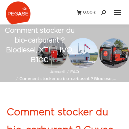
0.00
€
Recherche
:
Comment stocker du
bio-carburant ?
Biodiesel, XTL, HVO,
B100
Vous êtes ici :
Accueil
FAQ
Comment stocker du bio-carburant ? Biodiesel,…
Comment stocker du