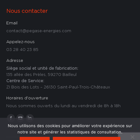
Nous contacter
Email
contact@pegase-energies.com
Appelez-nous
03 28 40 23 85
Adresse
Siège social et unité de fabrication:
135 allée des Prèles, 59270 Bailleul
Centre de Service:
ZI Bois des Lots – 26130 Saint-Paul-Trois-Châteaux
Horaires d'ouverture
Nous sommes ouverts du lundi au vendredi de 8h à 18h
Trouvez nous sur :
La
La
La
Nous utilisons des cookies pour améliorer votre expérience sur
page
page
page
notre site et générer les statistiques de consultation.
Facebook
YouTube
LinkedIn