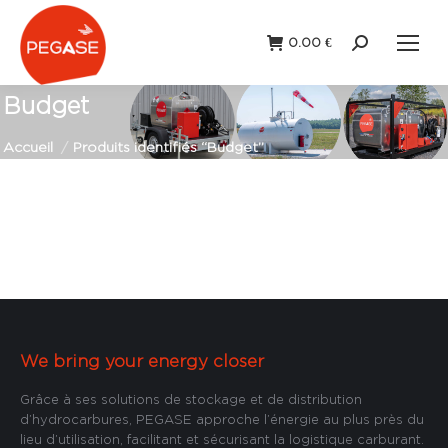
0.00
€
Recherche
:
Budget
Vous êtes ici :
Accueil
Produits identifiés “Budget”
We bring your energy closer
Grâce à ses solutions de stockage et de distribution
d’hydrocarbures, PEGASE approche l’énergie au plus près du
lieu d’utilisation, facilitant et sécurisant la logistique carburant.