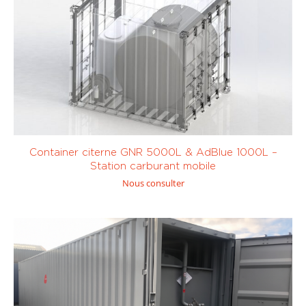
Station
Transfert de
transportable
(1)
carburant
(0)
Avgaz (100LL
Diesel / Fuel /
et UL91)
(0)
GNR
(1)
Container citerne GNR 5000L & AdBlue 1000L –
Station carburant mobile
Nous consulter
Electrique
(0)
Essence
(SP95, SP98)
Sur mesure
(0)
0 à 450
451 à 1000
litres
(0)
litres
(0)