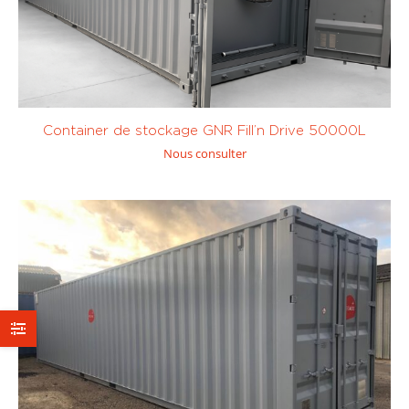
Huile
(0)
Kérosène /
JetA1
(0)
Container de stockage GNR Fill’n Drive 50000L
1001 à 10 000
plus de 10 000
Nous consulter
litres
(1)
litres
(1)
P1 :
P7 : 12V
manuelle
(0)
50l/min
(0)
Sur mesure
Pompe
Pompe