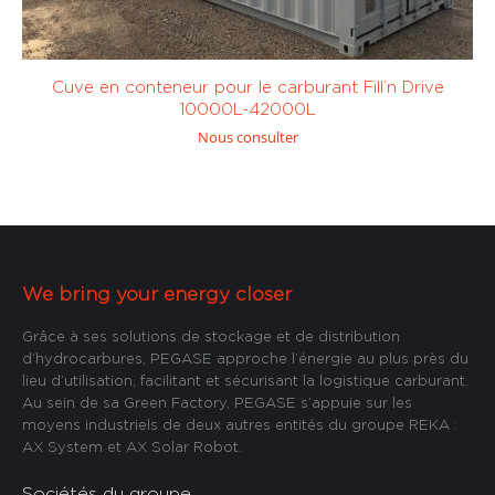
thermique
thermique
Sur mesure
centrifuge
(0)
volumétrique
(0)
> 400 L/
< 100 L/
min
(0)
min
(0)
Cuve en conteneur pour le carburant Fill’n Drive
10000L-42000L
Nous consulter
Pompe
Pompe
électrique
électrique
centrifuge
(0)
volumétrique
(0)
< 200 L/
< 400 L/
We bring your energy closer
min
(0)
min
(0)
Grâce à ses solutions de stockage et de distribution
d’hydrocarbures, PEGASE approche l’énergie au plus près du
lieu d’utilisation, facilitant et sécurisant la logistique carburant.
Au sein de sa Green Factory, PEGASE s’appuie sur les
moyens industriels de deux autres entités du groupe REKA :
AX System et AX Solar Robot.
Sociétés du groupe