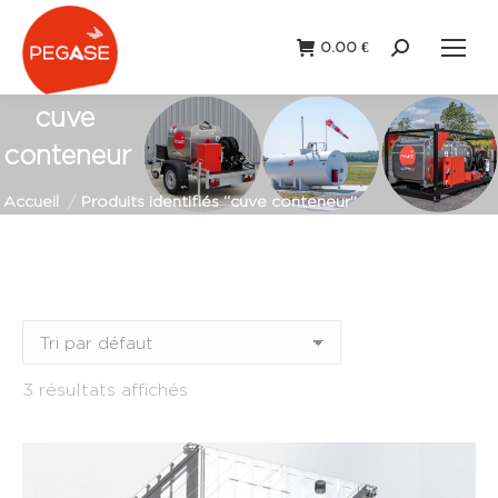
0.00
€
Recherche
:
cuve
conteneur
Vous êtes ici :
Accueil
Produits identifiés “cuve conteneur”
Remorque
(0)
Station fixe
(1)
3 résultats affichés