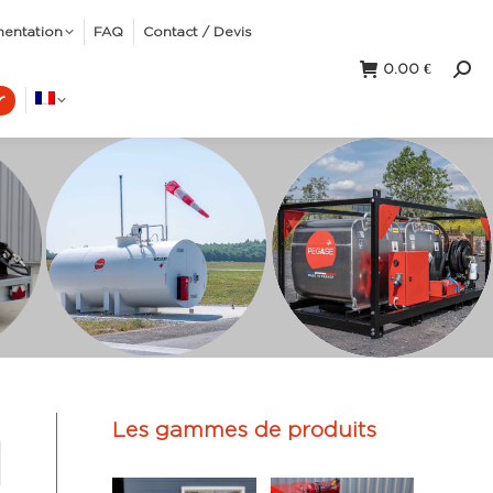
mentation
FAQ
Contact / Devis
0.00
€
Rec
r
:
Les gammes de produits
ne
plus