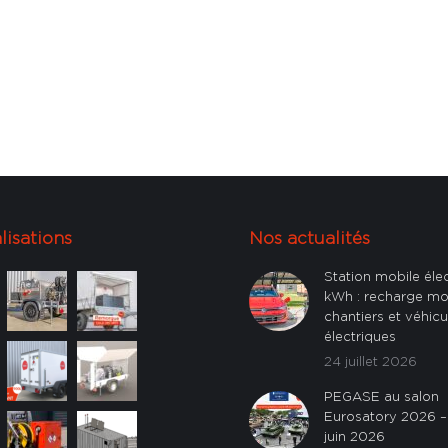
lisations
Nos actualités
Station mobile éle
kWh : recharge mo
chantiers et véhicu
électriques
24 juillet 2026
PEGASE au salon
Eurosatory 2026 – 
juin 2026