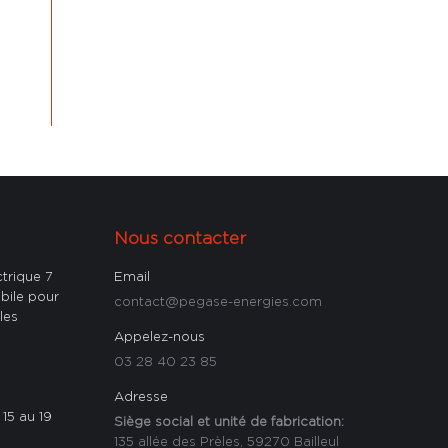
Nous contacter
ctrique 7
Email
bile pour
contact@pegase-energies.com
les
Appelez-nous
03 28 40 23 85
Adresse
15 au 19
Siège social et unité de fabrication:
135 allée des Prèles, 59270 Bailleul