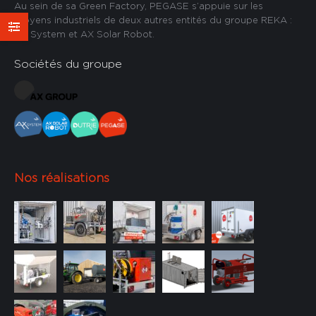
Au sein de sa Green Factory, PEGASE s’appuie sur les
moyens industriels de deux autres entités du groupe REKA :
AX System et AX Solar Robot.
Huile
(0)
Kérosène /
Sociétés du groupe
JetA1
(1)
1001 à 10 000
plus de 10 000
litres
(0)
litres
(0)
P1 :
P7 : 12V
manuelle
(0)
50l/min
(0)
Nos réalisations
Sur mesure
Pompe
Pompe
thermique
thermique
Sur mesure
centrifuge
(0)
volumétrique
(0)