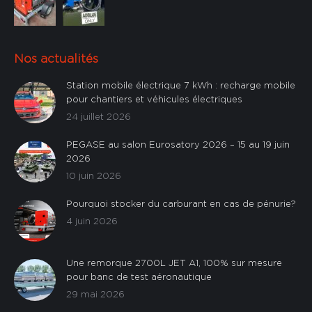
> 400 L/
< 100 L/
min
(0)
min
(0)
Nos actualités
Station mobile électrique 7 kWh : recharge mobile
pour chantiers et véhicules électriques
Pompe
Pompe
24 juillet 2026
électrique
électrique
centrifuge
(0)
volumétrique
(0)
< 200 L/
< 400 L/
PEGASE au salon Eurosatory 2026 – 15 au 19 juin
2026
min
(0)
min
(0)
10 juin 2026
Pourquoi stocker du carburant en cas de pénurie?
4 juin 2026
Une remorque 2700L JET A1, 100% sur mesure
pour banc de test aéronautique
29 mai 2026
Sur mesure