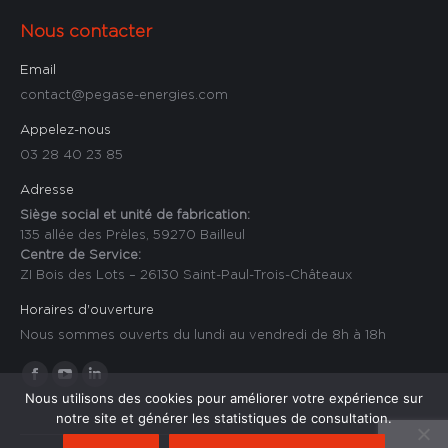
Nous contacter
Sur mesure
Email
contact@pegase-energies.com
Appelez-nous
03 28 40 23 85
Adresse
Siège social et unité de fabrication:
135 allée des Prèles, 59270 Bailleul
Centre de Service:
ZI Bois des Lots – 26130 Saint-Paul-Trois-Châteaux
Horaires d'ouverture
Nous sommes ouverts du lundi au vendredi de 8h à 18h
Trouvez nous sur :
La
La
La
Nous utilisons des cookies pour améliorer votre expérience sur
page
page
page
notre site et générer les statistiques de consultation.
Facebook
YouTube
LinkedIn