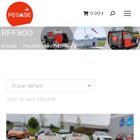
0.00
€
Recherche
:
RFF900
Vous êtes ici :
Accueil
Produits identifiés “RFF900”
Remorque
(1)
Station fixe
(0)
Voici le seul résultat