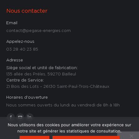
Nous contacter
Email
contact@pegase-energies.com
Appelez-nous
03 28 40 23 85
Adresse
Siège social et unité de fabrication:
135 allée des Prèles, 59270 Bailleul
Centre de Service:
ZI Bois des Lots – 26130 Saint-Paul-Trois-Châteaux
Horaires d'ouverture
Nous sommes ouverts du lundi au vendredi de 8h à 18h
Trouvez nous sur :
La
La
La
Nous utilisons des cookies pour améliorer votre expérience sur
page
page
page
notre site et générer les statistiques de consultation.
Facebook
YouTube
LinkedIn