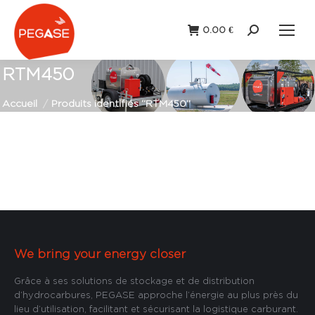
0.00
€
Recherche
:
RTM450
Vous êtes ici :
Accueil
Produits identifiés “RTM450”
We bring your energy closer
Grâce à ses solutions de stockage et de distribution
d’hydrocarbures, PEGASE approche l’énergie au plus près du
lieu d’utilisation, facilitant et sécurisant la logistique carburant.