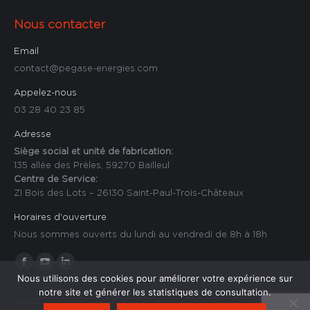
Nous contacter
Email
contact@pegase-energies.com
Appelez-nous
03 28 40 23 85
Adresse
Siège social et unité de fabrication:
135 allée des Prèles, 59270 Bailleul
Centre de Service:
ZI Bois des Lots – 26130 Saint-Paul-Trois-Châteaux
Horaires d'ouverture
Nous sommes ouverts du lundi au vendredi de 8h à 18h
Trouvez nous sur :
La
La
La
Nous utilisons des cookies pour améliorer votre expérience sur
page
page
page
notre site et générer les statistiques de consultation.
Facebook
YouTube
LinkedIn