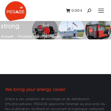
0.00
€
Recherche
:
strong
Vous êtes ici :
Accueil
Produits identifiés “strong”
We bring your energy closer
Grâce à ses solutions de stockage et de distribution
d’hydrocarbures, PEGASE approche l’énergie au plus près du
lieu d’utilisation, facilitant et sécurisant la logistique carburant.