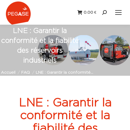
0.00
€
Recherche
:
LNE : Garantir la
conformité et la fiabilité
des réservoirs
industriels
Vous êtes ici :
Accueil
FAQ
LNE : Garantir la conformité…
LNE : Garantir la
conformité et la
fiabilité des