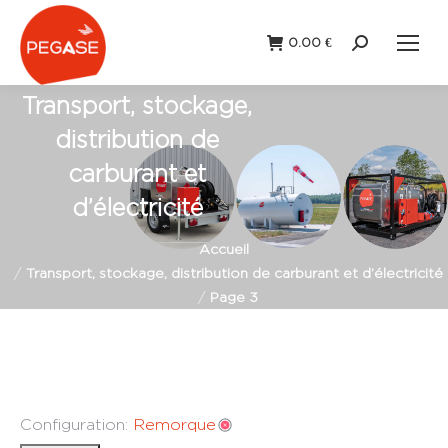
0.00
€
Recherche
:
Transport, stockage,
distribution de
carburant et
d’électricité
Vous êtes ici :
Accueil
Transport, stockage, distribution de carburant et d’électricité
Page 3
Configuration:
Remorque
Remorque
Station