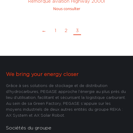
Remorque aviation Highway 2000l
Nous consulter
←
1
2
3
We bring your energy closer
Grâce à ses solutions de stockage et de distribution
d’hydrocarbures, PEGASE approche l’énergie au plus près du
lieu d’utilisation, facilitant et sécurisant la logistique carburant.
Au sein de sa Green Factory, PEGASE s’appuie sur les
moyens industriels de deux autres entités du groupe REKA :
AX System et AX Solar Robot.
Sociétés du groupe