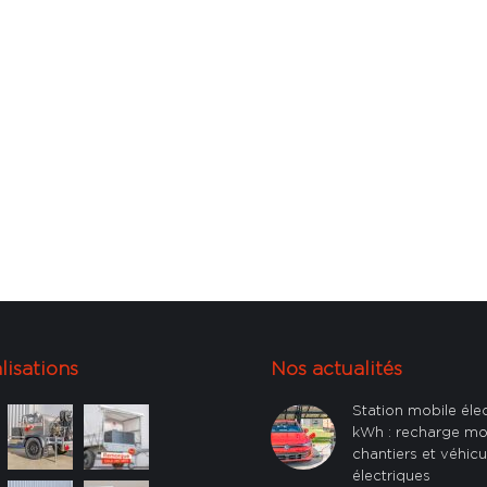
lisations
Nos actualités
Station mobile éle
kWh : recharge mo
chantiers et véhicu
électriques