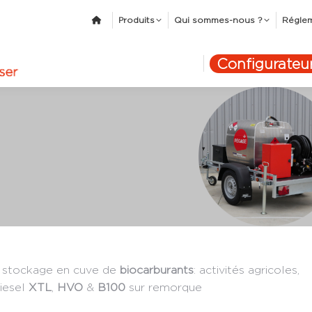
Produits
Qui sommes-nous ?
Régle
Configurateu
le stockage en cuve de
biocarburants
: activités agricoles,
diesel
XTL
,
HVO
&
B100
sur remorque