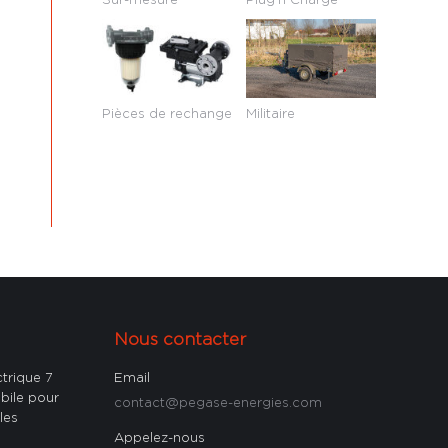
Pièces de rechange
Militaire
Nous contacter
ctrique 7
Email
bile pour
contact@pegase-energies.com
les
Appelez-nous