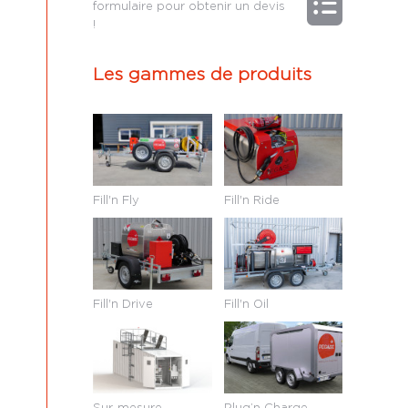
formulaire pour obtenir un devis
!
Les gammes de produits
Fill'n Fly
Fill'n Ride
Fill'n Drive
Fill'n Oil
Sur-mesure
Plug’n Charge