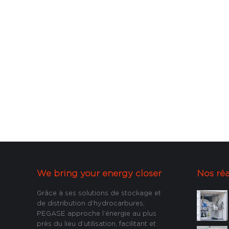
We bring your energy closer
Nos réa
Grâce à ses solutions de stockage et
de distribution d’hydrocarbures,
PEGASE approche l’énergie au plus
près du lieu d’utilisation, facilitant et