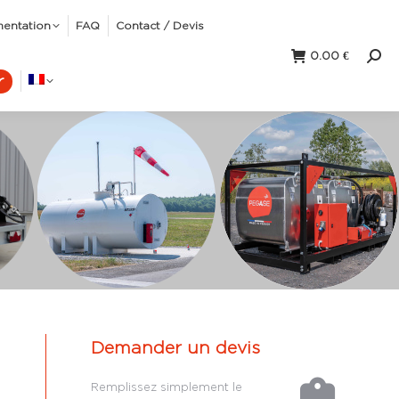
mentation
FAQ
Contact / Devis
0.00
€
Rec
r
:
Demander un devis
Remplissez simplement le