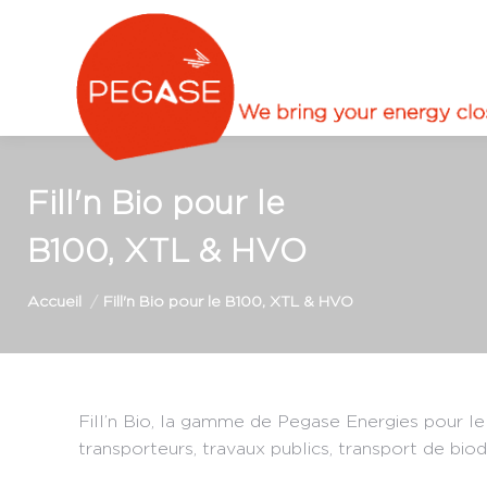
Fill'n Bio pour le
B100, XTL & HVO
Vous êtes ici :
Accueil
Fill'n Bio pour le B100, XTL & HVO
Fill’n Bio, la gamme de Pegase Energies pour 
transporteurs, travaux publics, transport de bio