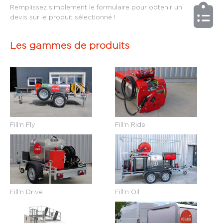
Remplissez simplement le formulaire pour obtenir un
devis sur le produit sélectionné !
Les gammes de produits
Fill'n Fly
Fill'n Ride
Fill'n Drive
Fill'n Oil