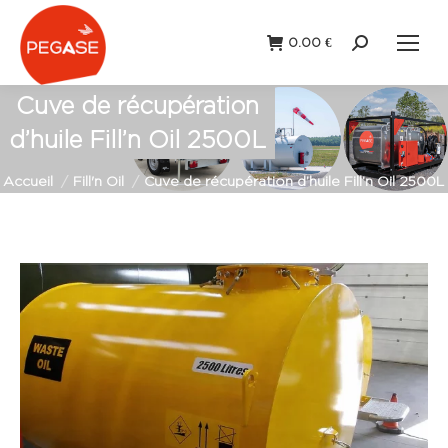
0.00
€
Recherche
:
Cuve de récupération
d’huile Fill’n Oil 2500L
Vous êtes ici :
Accueil
Fill'n Oil
Cuve de récupération d’huile Fill’n Oil 2500L