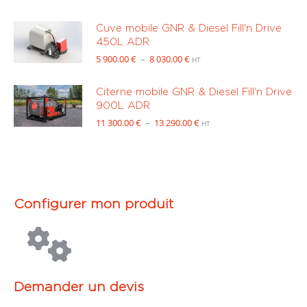
Cuve mobile GNR & Diesel Fill'n Drive
450L ADR
Plage
5 900.00
€
–
8 030.00
€
HT
de
prix :
Citerne mobile GNR & Diesel Fill'n Drive
5
900L ADR
900.00 €
Plage
11 300.00
€
–
13 290.00
€
HT
à
de
8
prix :
030.00 €
11
300.00 €
à
Configurer mon produit
13
290.00 €
Demander un devis