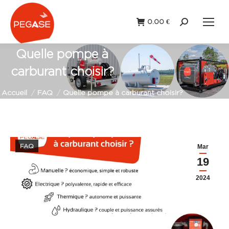
0.00
€
Recherche
:
Quelle pompe à
carburant choisir?
Vous êtes ici :
Accueil
FAQ
Quelle pompe à carburant choisir?
FAQ
Mar
19
2024