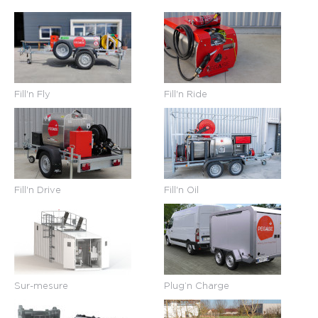
Fill'n Fly
Fill'n Ride
Fill'n Drive
Fill'n Oil
Sur-mesure
Plug’n Charge