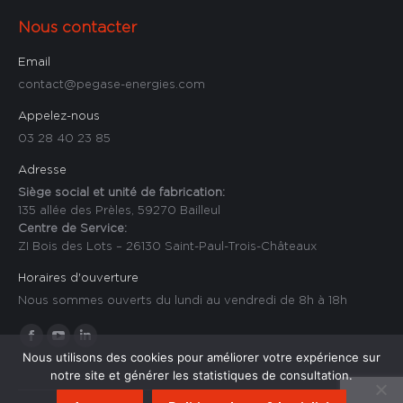
Nous contacter
Email
contact@pegase-energies.com
Appelez-nous
03 28 40 23 85
Adresse
Siège social et unité de fabrication:
135 allée des Prèles, 59270 Bailleul
Centre de Service:
ZI Bois des Lots – 26130 Saint-Paul-Trois-Châteaux
Horaires d'ouverture
Nous sommes ouverts du lundi au vendredi de 8h à 18h
Trouvez nous sur :
La
La
La
Nous utilisons des cookies pour améliorer votre expérience sur
page
page
page
notre site et générer les statistiques de consultation.
Facebook
YouTube
LinkedIn