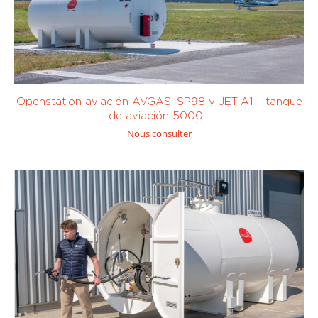
Gasolina
Queroseno /
(SP95, SP98)
JetA1
(8)
Openstation aviación AVGAS, SP98 y JET-A1 – tanque
(7)
De 451 a 1000
más de 10.000
de aviación 5000L
litros
(0)
litros
(8)
Nous consulter
Bomba de
Bomba de
calor
calor
centrífuga
(0)
volumétrica
(0)
Sur mesure
Bomba
Bomba