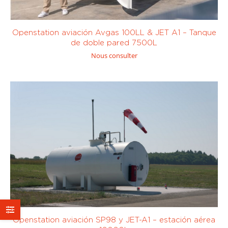
eléctrica
eléctrica
Sur mesure
centrífuga
(0)
volumétrica
(0)
> 400
< 100 l/min
(0)
l/min
(0)
Openstation aviación Avgas 100LL & JET A1 – Tanque
de doble pared 7500L
Nous consulter
< 200
< 400
l/min
(0)
l/min
(0)
Sur mesure
Openstation aviación SP98 y JET-A1 – estación aérea