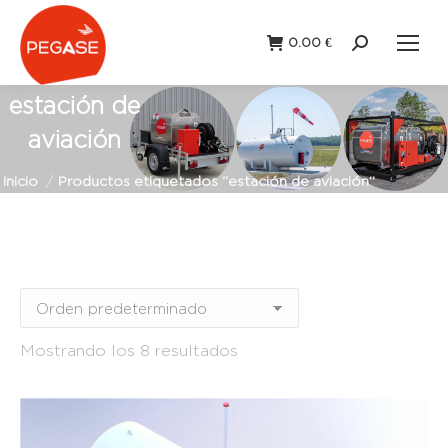
0.00
€
Buscar:
estación de
aviación
Estás aquí:
Inicio
Productos etiquetados “estación de aviación”
Estación
Estación
Mostrando los 8 resultados
fija
(8)
portátil
(0)