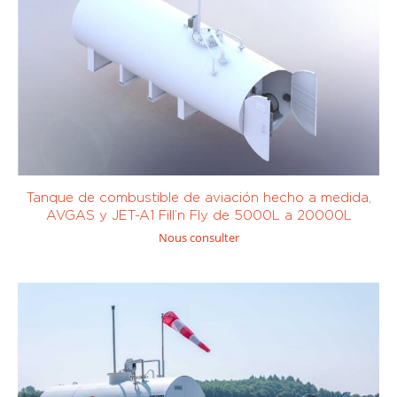
Tráiler
(0)
Transferencia
de
combustible
(0)
Aceite
(0)
Avgaz (100LL
y UL91)
(8)
Tanque de combustible de aviación hecho a medida,
AVGAS y JET-A1 Fill’n Fly de 5000L a 20000L
Nous consulter
Diésel /
Eléctrico
(0)
Combustible /
Sur mesure
GNR
(0)
De 0 a 450
De 1001 a 10
litros
(0)
000 litros
(7)