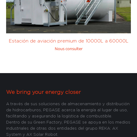
Estación de aviación premium de 10000L a 60000L
Nous consulter
We bring your energy closer
A través de sus soluciones de almacenamiento y distribución
de hidrocarburos, PEGASE acerca la energía al lugar de uso,
facilitando y asegurando la logística de combustible.
Dentro de su Green Factory, PEGASE se apoya en los medios
industriales de otras dos entidades del grupo REKA: AX
System y AX Solar Robot.