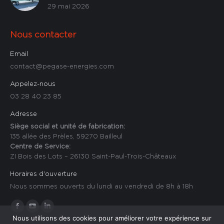
29 mai 2026
Nous contacter
Email
contact@pegase-energies.com
Appelez-nous
03 28 40 23 85
Adresse
Siège social et unité de fabrication:
135 allée des Prèles, 59270 Bailleul
Centre de Service:
ZI Bois des Lots – 26130 Saint-Paul-Trois-Châteaux
Horaires d'ouverture
Nous sommes ouverts du lundi au vendredi de 8h à 18h
Trouvez nous sur :
La
La
La
Nous utilisons des cookies pour améliorer votre expérience sur