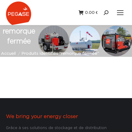
0.00
€
Recherche
:
remorque
fermée
Vous êtes ici :
Accueil
Produits identifiés “remorque fermée”
We bring your energy closer
Grâce à ses solutions de stockage et de distribution