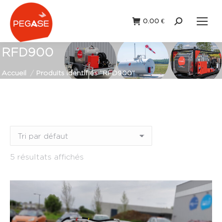
0.00
€
Recherche
:
RFD900
Vous êtes ici :
Accueil
Produits identifiés “RFD900”
Remorque
(5)
Station fixe
(0)
5 résultats affichés