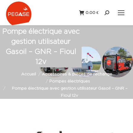
0.00
€
Recherche
:
Pompe électrique avec
gestion utilisateur
Gasoil – GNR – Fioul
12v
Vous êtes ici :
Accueil
Accessoires & pièces de rechange
Pompes électriques
Pompe électrique avec gestion utilisateur Gasoil – GNR –
Fioul 12v