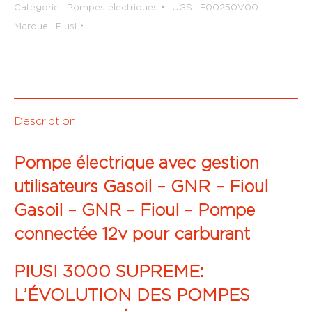
électrique
Catégorie :
Pompes électriques
UGS :
F00250V00
avec
Marque :
Piusi
gestion
utilisateur
Gasoil
-
GNR
Description
-
Fioul
Pompe électrique avec gestion
12v
utilisateurs Gasoil – GNR – Fioul
Gasoil – GNR – Fioul – Pompe
connectée 12v pour carburant
PIUSI 3000 SUPREME:
L’ÉVOLUTION DES POMPES