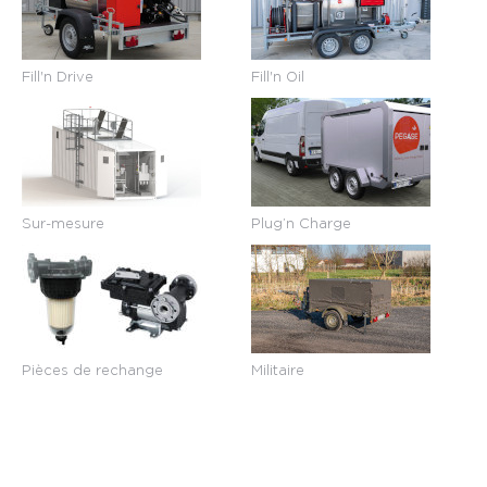
Fill'n Drive
Fill'n Oil
Sur-mesure
Plug’n Charge
Pièces de rechange
Militaire