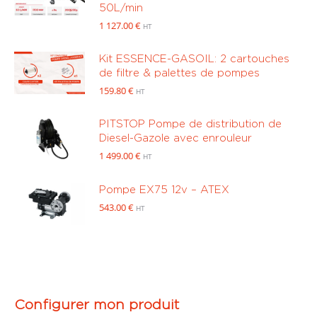
50L/min
1 127.00
€
HT
Kit ESSENCE-GASOIL: 2 cartouches
de filtre & palettes de pompes
159.80
€
HT
PITSTOP Pompe de distribution de
Diesel-Gazole avec enrouleur
1 499.00
€
HT
Pompe EX75 12v – ATEX
543.00
€
HT
Configurer mon produit